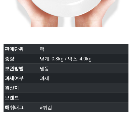
판매단위
팩
중량
낱개: 0.8kg / 박스: 4.0kg
보관방법
냉동
과세여부
과세
원산지
브랜드
해쉬태그
#튀김