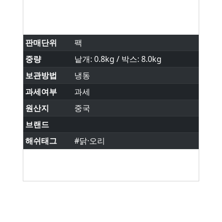
판매단위
팩
중량
낱개: 0.8kg / 박스: 8.0kg
보관방법
냉동
과세여부
과세
원산지
중국
브랜드
해쉬태그
#닭·오리