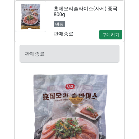
훈제오리슬라이스(사세) 중국
800g
냉동
판매종료
구매하기
판매종료