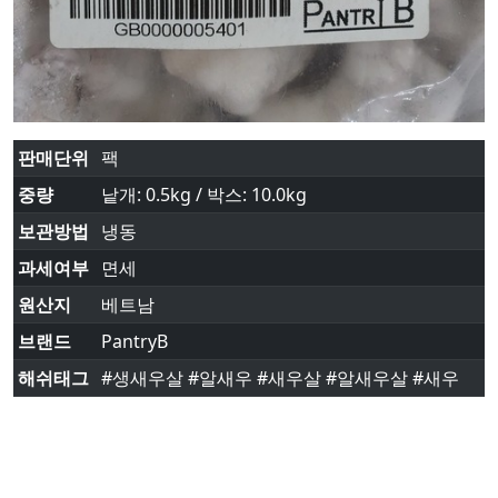
판매단위
팩
중량
낱개: 0.5kg / 박스: 10.0kg
보관방법
냉동
과세여부
면세
원산지
베트남
브랜드
PantryB
해쉬태그
#생새우살 #알새우 #새우살 #알새우살 #새우