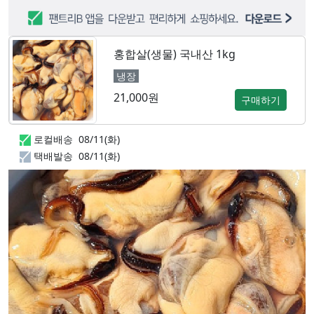
홍합살(생물) 국내산 1kg
냉장
21,000원
구매하기
로컬배송
08/11(화)
택배발송
08/11(화)