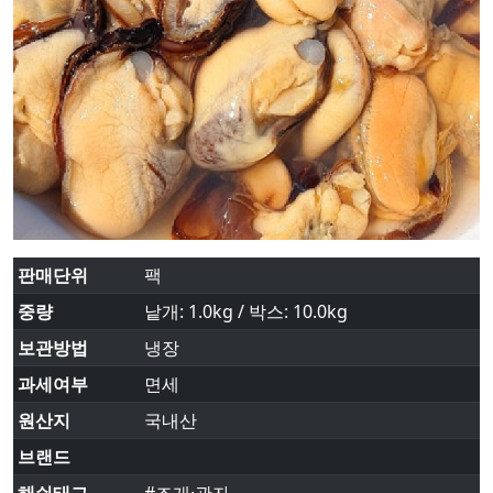
판매단위
팩
중량
낱개: 1.0kg / 박스: 10.0kg
보관방법
냉장
과세여부
면세
원산지
국내산
브랜드
해쉬태그
#조개·관자