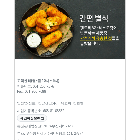
고객센터(월~금 10시 ~ 5시)
전화번호: 051-206-7576
Fax: 051-206-7688
법인명(상호): 정양산업(주) | 대표자: 정현철
사업자등록번호: 603-81-08552
사업자정보확인
통신판매업신고: 2018-부산사하-0206
주소: 부산광역시 사하구 원양로 359, 2층 (감