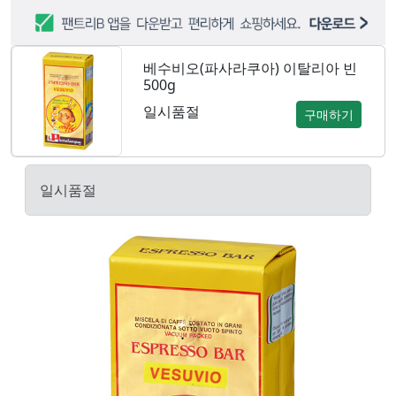
베수비오(파사라쿠아) 이탈리아 빈
500g
일시품절
구매하기
일시품절